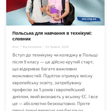
Польська для навчання в технікумі:
словник
Блог
Від
Катерина
24 Травня, 2026
Вступ до технікуму чи коледжу в Польщі
після 9 класу — це дійсно крутий старт,
що відкриває багато важливих
можливостей. Підліток отримує якісну
європейську освіту, затребувану
професію за 5 років і європейський
диплом, який визнають у всьому ЄС. І все
це — абсолютно безкоштовно. Проте
перші тижні вересня для багатьох