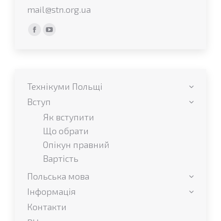
mail@stn.org.ua
Find us on:
Facebook
YouTube
сторінка
сторінка
відкривається
відкривається
у
у
Технікуми Польщі
новому
новому
вікні
вікні
Вступ
Як вступити
Що обрати
Опікун правний
Вартість
Польська мова
Інформація
Контакти