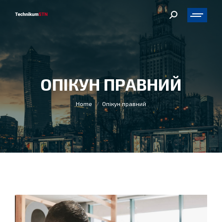
Search:
ОПІКУН ПРАВНИЙ
You are here:
Home
Опікун правний