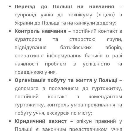
Переїзд до Польщі на навчання
–
супровід учнів до технікуму (ліцею) з
України до Польщі та на канікули додому;
Контроль навчання
– постійний контакт з
куратором та старостою групи,
відвідування батьківських зборів,
оперативне інформування батьків в разі
наявності проблем з успішністю та
поведінкою учня.
Організація побуту
та життя у Польщі
–
допомога з поселенням до гуртожитку,
постійний контакт з комендантом
гуртожитку, контроль умов проживання та
побуту учня, екскурсія по місту;
Юридичний захист
– опікун правний у
Польщі є законним представником учня