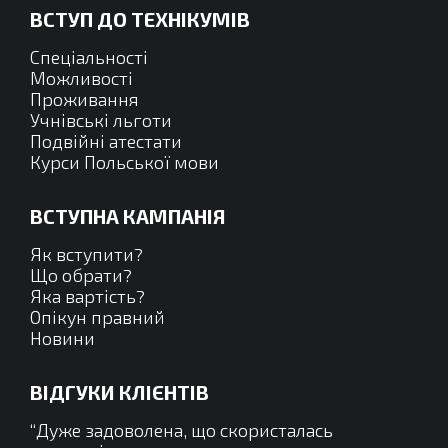
ВСТУП ДО ТЕХНІКУМІВ
відкривається
відкривається
відкривається
відкривається
у
у
у
у
Спеціальності
новому
новому
новому
новому
Можливості
Проживання
вікні
вікні
вікні
вікні
Учнівські льготи
Подвійні атестати
Курси Польської мови
ВСТУПНА КАМПАНІЯ
Як вступити?
Що обрати?
Яка вартість?
Опікун правний
Новини
ВІДГУКИ КЛІЄНТІВ
жній
“Дуже задоволена, що скористалась
“Це