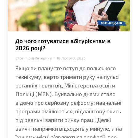
До чого готуватися абітурієнтам в
2026 році?
Блог
Від
Катерина
18 Лютого, 2026
Якщо ви плануєте вступ до польського
технікуму, варто тримати руку на пульсі
останніх новин від Міністерства освіти
Польщі (MEN). Буквально днями стало
відомо про серйозну реформу: навчальні
програми змінюються, підлаштовуючись
під реальні запити ринку праці. Деякі
звичні напрямки відходять у минуле, а на
їхньому місці з’являються професії, про