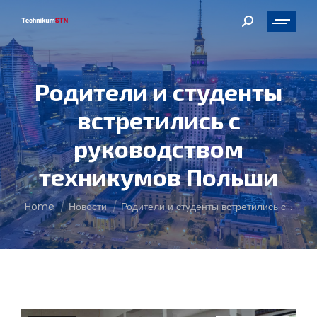
Search:
Родители и студенты
встретились с
руководством
техникумов Польши
You are here:
Home
Новости
Родители и студенты встретились с…