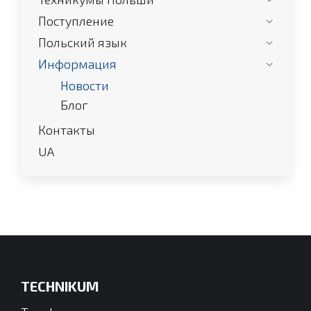
new
new
new
new
window
window
window
window
Поступление
Польский язык
Информация
Новости
Блог
Контакты
UA
TECHNIKUM