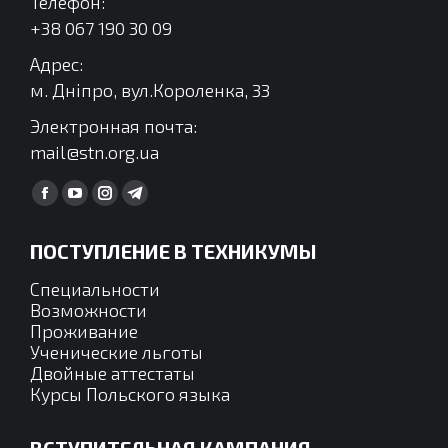
Телефон:
+38 067 190 30 09
Адрес:
м. Дніпро, вул.Короленка, 33
Электронная почта:
mail@stn.org.ua
Find us on:
Facebook
YouTube
Instagram
Telegram
page
page
page
page
ПОСТУПЛЕНИЕ В ТЕХНИКУМЫ
opens
opens
opens
opens
in
in
in
in
Специальности
new
new
new
new
Возможности
Проживание
window
window
window
window
Ученические льготы
Двойные аттестаты
Курсы Польского языка