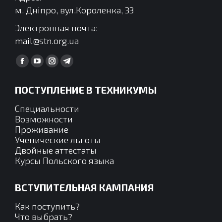
м. Дніпро, вул.Короленка, 33
Электронная почта:
mail@stn.org.ua
Find us on:
Facebook
YouTube
Instagram
Telegram
page
page
page
page
ПОСТУПЛЕНИЕ В ТЕХНИКУМЫ
opens
opens
opens
opens
in
in
in
in
Специальности
new
new
new
new
Возможности
Проживание
window
window
window
window
Ученические льготы
Двойные аттестаты
Курсы Польского языка
ВСТУПИТЕЛЬНАЯ КАМПАНИЯ
Как поступить?
Что выбрать?