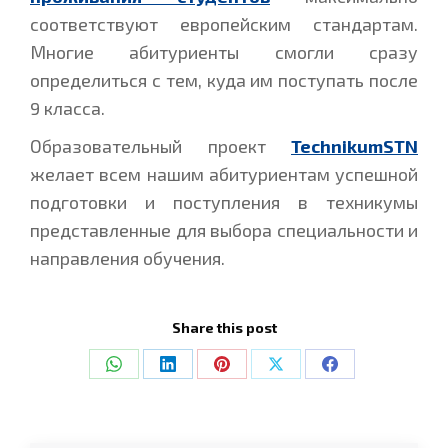
соответствуют европейским стандартам.
Многие абитуриенты смогли сразу
определиться с тем, куда им поступать после
9 класса.
Образовательный проект
TechnikumSTN
желает всем нашим абитуриентам успешной
подготовки и поступления в техникумы
представленные для выбора специальности и
направления обучения.
Share this post
Share
Share
Share
Share
Share
on
on
on
on
on
WhatsApp
LinkedIn
Pinterest
X
Facebook