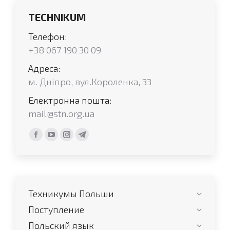
TECHNIKUM
Телефон:
+38 067 190 30 09
Адреса:
м. Дніпро, вул.Короленка, 33
Електронна пошта:
mail@stn.org.ua
Find us on:
Facebook
YouTube
Instagram
Telegram
page
page
page
page
opens
opens
opens
opens
in
in
in
in
Техникумы Польши
new
new
new
new
window
window
window
window
Поступление
Польский язык