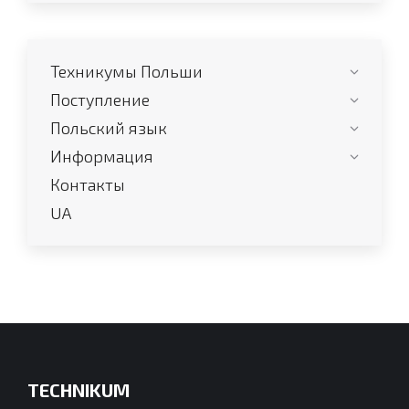
page
page
page
page
opens
opens
opens
opens
in
in
in
in
Техникумы Польши
new
new
new
new
window
window
window
window
Поступление
Польский язык
Информация
Контакты
UA
TECHNIKUM