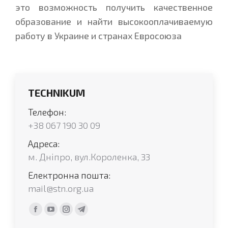
это возможность получить качественное
образование и найти высокооплачиваемую
работу в Украине и странах Евросоюза
TECHNIKUM
Телефон:
+38 067 190 30 09
Адреса:
м. Дніпро, вул.Короленка, 33
Електронна пошта:
mail@stn.org.ua
Find us on:
Facebook
YouTube
Instagram
Telegram