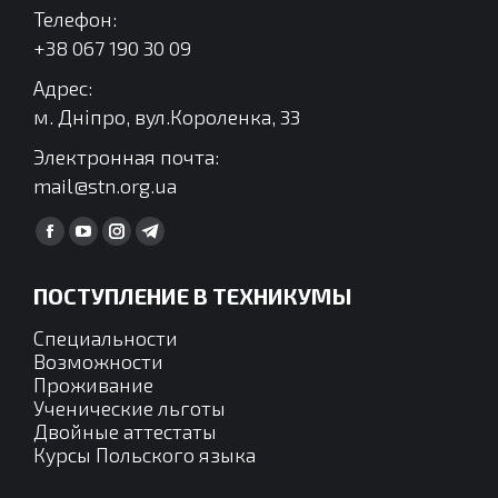
Телефон:
+38 067 190 30 09
Адрес:
м. Дніпро, вул.Короленка, 33
Электронная почта:
mail@stn.org.ua
Find us on:
Facebook
YouTube
Instagram
Telegram
page
page
page
page
ПОСТУПЛЕНИЕ В ТЕХНИКУМЫ
opens
opens
opens
opens
in
in
in
in
Специальности
new
new
new
new
Возможности
Проживание
window
window
window
window
Ученические льготы
Двойные аттестаты
Курсы Польского языка