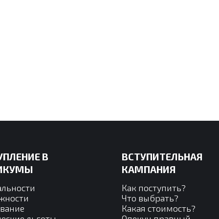
УПЛЕНИЕ В
ВСТУПИТЕЛЬНАЯ
ИКУМЫ
КАМПАНИЯ
альности
Как поступить?
жности
Что выбрать?
вание
Какая стоимость?
еские льготы
Опекун правный