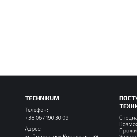
TECHNIKUM
ПОСТ
ТЕХН
Телефон:
+38 067 190 30 09
Специ
Возмо
Адрес:
Прожи
м. Дніпро, вул.Короленка, 33
Ученич