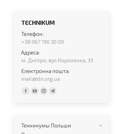
TECHNIKUM
Телефон:
+38 067 190 30 09
Адреса:
м. Дніпро, вул.Короленка, 33
Електронна пошта:
mail@stn.org.ua
Find us on:
Facebook
YouTube
Instagram
Telegram
page
page
page
page
opens
opens
opens
opens
in
in
in
in
Техникумы Польши
new
new
new
new
window
window
window
window