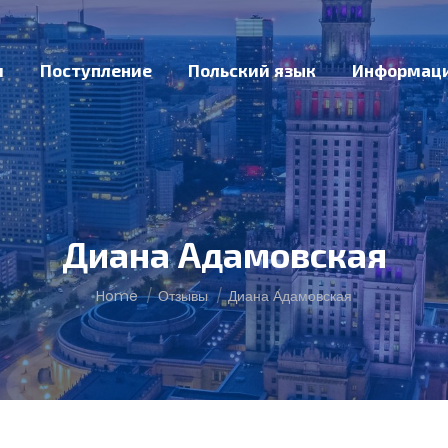
и
Поступление
Польский язык
Информац
Диана Адамовская
You are here:
Home
Отзывы
Диана Адамовская