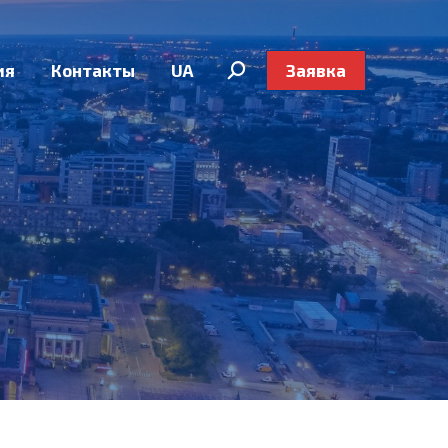
ия
Контакты
UA
Заявка
Search: