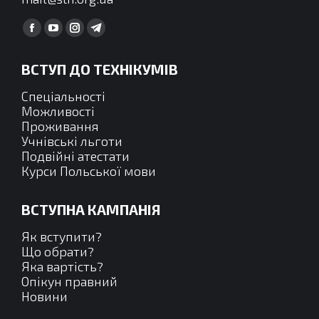
Find us on:
Facebook
YouTube
Instagram
Telegram
сторінка
сторінка
сторінка
сторінка
ВСТУП ДО ТЕХНІКУМІВ
відкривається
відкривається
відкривається
відкривається
у
у
у
у
Спеціальності
новому
новому
новому
новому
Можливості
Проживання
вікні
вікні
вікні
вікні
Учнівські льготи
Подвійні атестати
Курси Польської мови
ВСТУПНА КАМПАНІЯ
Як вступити?
Що обрати?
Яка вартість?
Опікун правний
Новини