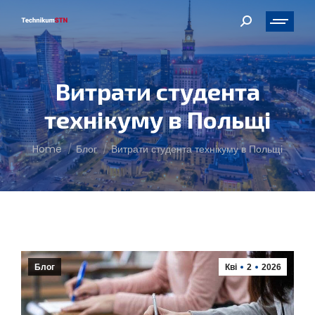
Search:
Витрати студента
технікуму в Польщі
You are here:
Home
Блог
Витрати студента технікуму в Польщі
Блог
Кві
2
2026