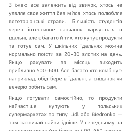
З їжею все залежить від звичок, хтось не
уявляє своє життя без м
‘
яса, хтось полюбляє
вегетаріанські страви. Більшість студентів
через інтенсивне навчання харчується в
їдальні, але є багато й тих, хто купує продукти
та готує сам. У шкільних їдальнях можна
нормально поїсти за 20–30 злотих на день.
Якщо рахувати за місяць, виходить
приблизно 500–600. Але багато хто комбінує:
наприклад, обід бере в їдальні, а сніданок чи
вечерю робить сам.
Якщо готувати самостійно, то продукти
найчастіше купують у польських
супермаркетах по типу Lidl або Biedronka —
там зазвичай найвигідніше. У середньому на
продукти може йти близько 400–450 злотих,