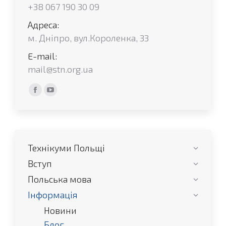
+38 067 190 30 09
Адреса:
м. Дніпро, вул.Короленка, 33
E-mail:
mail@stn.org.ua
Find us on:
Facebook
YouTube
сторінка
сторінка
відкривається
відкривається
у
у
Технікуми Польщі
новому
новому
вікні
вікні
Вступ
Польська мова
Інформація
Новини
Блог