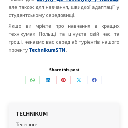
але також для навчання, швидкої адаптації у
студентському середовищі.
Якщо ви мрієте про навчання в кращих
технікумах Польщі та цінуєте свій час та
гроші, чекаємо вас серед абітурієнтів нашого
проекту
TechnikumSTN
.
Share this post
Share
Share
Share
Share
Share
on
on
on
on
on
WhatsApp
LinkedIn
Pinterest
X
Facebook
TECHNIKUM
Телефон: