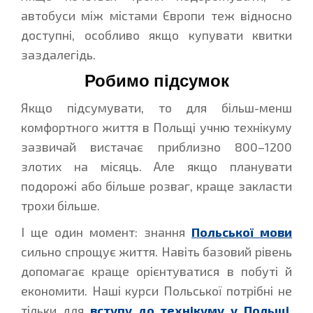
автобуси між містами Європи теж відносно
доступні, особливо якщо купувати квитки
заздалегідь.
Робимо підсумок
Якщо підсумувати, то для більш-менш
комфортного життя в Польщі учню технікуму
зазвичай вистачає приблизно 800–1200
злотих на місяць. Але якщо планувати
подорожі або більше розваг, краще закласти
трохи більше.
І ще один момент: знання
Польської мови
сильно спрощує життя. Навіть базовий рівень
допомагає краще орієнтуватися в побуті й
економити. Наші курси Польської потрібні не
тільки для
вступу до технікуму у Польщі
,