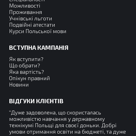
новому
новому
новому
новому
Можливості
Проживання
вікні
вікні
вікні
вікні
Учнівські льготи
Подвійні атестати
Курси Польської мови
ВСТУПНА КАМПАНІЯ
Як вступити?
Що обрати?
Яка вартість?
Опікун правний
Новини
ВІДГУКИ КЛІЄНТІВ
жній
“Дуже задоволена, що скористалась
“Це
авих
можливістю навчання у державному
зак
ня.
технікумі Польщі для своєї доньки. Добрі
ос
ості
умови отримання освіти на бюджеті, та дуже
зр