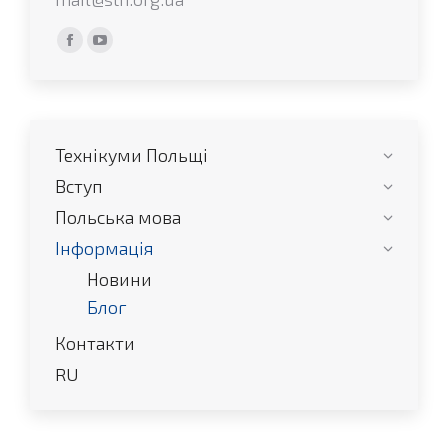
Find us on:
Facebook
YouTube
сторінка
сторінка
відкривається
відкривається
у
у
Технікуми Польщі
новому
новому
вікні
вікні
Вступ
Польська мова
Інформація
Новини
Блог
Контакти
RU