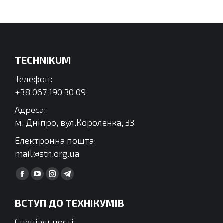
TECHNIKUM
Телефон:
+38 067 190 30 09
Адреса:
м. Дніпро, вул.Короленка, 33
Електронна пошта:
mail@stn.org.ua
Find us on:
Facebook
YouTube
Instagram
Telegram
сторінка
сторінка
сторінка
сторінка
ВСТУП ДО ТЕХНІКУМІВ
відкривається
відкривається
відкривається
відкривається
у
у
у
у
Спеціальності