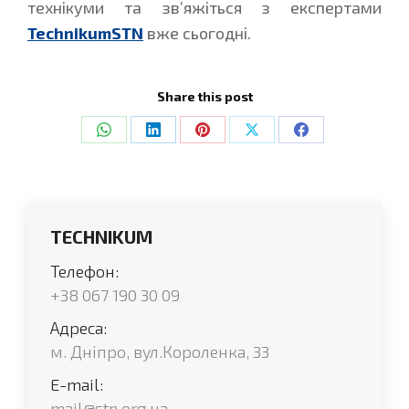
технікуми та зв’яжіться з експертами
TechnikumSTN
вже сьогодні.
Share this post
Share
Share
Share
Share
Share
on
on
on
on
on
WhatsApp
LinkedIn
Pinterest
X
Facebook
TECHNIKUM
Телефон:
+38 067 190 30 09
Адреса:
м. Дніпро, вул.Короленка, 33
E-mail:
mail@stn.org.ua