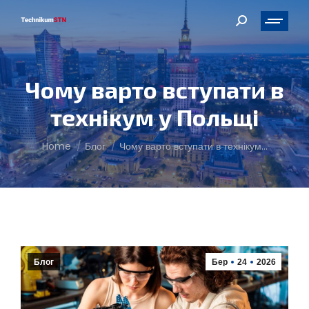
Search:
Чому варто вступати в
технікум у Польщі
You are here:
Home
Блог
Чому варто вступати в технікум…
Блог
Бер
24
2026