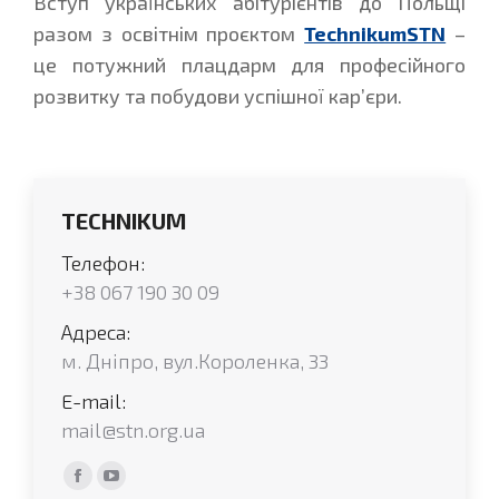
Вступ українських абітурієнтів до Польщі
разом з освітнім проєктом
TechnikumSTN
–
це потужний плацдарм для професійного
розвитку та побудови успішної кар’єри.
TECHNIKUM
Телефон:
+38 067 190 30 09
Адреса:
м. Дніпро, вул.Короленка, 33
E-mail:
mail@stn.org.ua
Find us on:
Facebook
YouTube