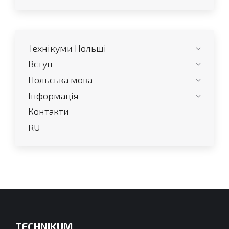
сторінка
сторінка
відкривається
відкривається
у
у
Технікуми Польщі
новому
новому
вікні
вікні
Вступ
Польська мова
Інформація
Контакти
RU
TECHNIKUM