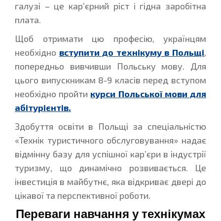
галузі – це кар’єрний ріст і гідна заробітна
плата.
Щоб отримати цю професію, українцям
необхідно
вступити до технікуму в Польщі
,
попередньо вивчивши Польську мову. Для
цього випускникам 8-9 класів перед вступом
необхідно пройти
курси Польської мови для
абітурієнтів.
Здобуття освіти в Польщі за спеціальністю
«Технік туристичного обслуговування» надає
відмінну базу для успішної кар’єри в індустрії
туризму, що динамічно розвивається. Це
інвестиція в майбутнє, яка відкриває двері до
цікавої та перспективної роботи.
Переваги навчання у технікумах