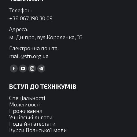
Телефон:
+38 067 190 30 09
Адреса:
м. Дніпро, вул.Короленка, 33
Електронна пошта:
mail@stn.org.ua
Find us on:
Facebook
YouTube
Instagram
Telegram
сторінка
сторінка
сторінка
сторінка
ВСТУП ДО ТЕХНІКУМІВ
відкривається
відкривається
відкривається
відкривається
у
у
у
у
Спеціальності
новому
новому
новому
новому
Можливості
Проживання
вікні
вікні
вікні
вікні
Учнівські льготи
Подвійні атестати
Курси Польської мови