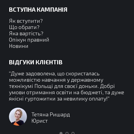
ВСТУПНА КАМПАНІЯ
Як вступити?
Що обрати?
Яка вартість?
Опікун правний
Новини
ВІДГУКИ КЛІЄНТІВ
жній
“Дуже задоволена, що скористалась
“Це
авих
можливістю навчання у державному
зак
ня.
технікумі Польщі для своєї доньки. Добрі
ос
ості
умови отримання освіти на бюджеті, та дуже
зр
якісні гуртожитки за невилику оплату!”
мо
пр
хар
Тетяна Ришард
так
Юрист