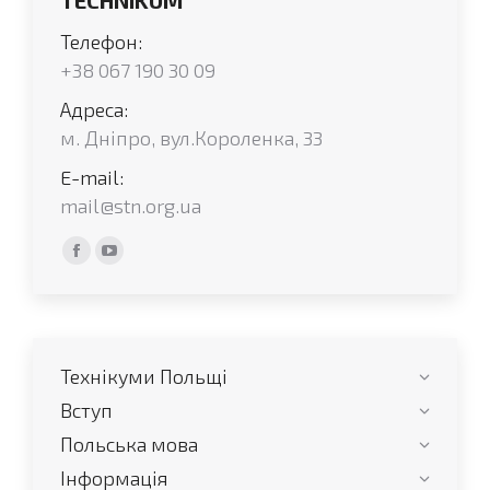
TECHNIKUM
Телефон:
+38 067 190 30 09
Адреса:
м. Дніпро, вул.Короленка, 33
E-mail:
mail@stn.org.ua
Find us on:
Facebook
YouTube
сторінка
сторінка
відкривається
відкривається
у
у
Технікуми Польщі
новому
новому
вікні
вікні
Вступ
Польська мова
Інформація