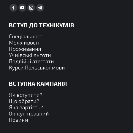
Find us on:
Facebook
YouTube
Instagram
Telegram
сторінка
сторінка
сторінка
сторінка
ВСТУП ДО ТЕХНІКУМІВ
відкривається
відкривається
відкривається
відкривається
у
у
у
у
Спеціальності
новому
новому
новому
новому
Можливості
Проживання
вікні
вікні
вікні
вікні
Учнівські льготи
Подвійні атестати
Курси Польської мови
ВСТУПНА КАМПАНІЯ
Як вступити?
Що обрати?
Яка вартість?
Опікун правний
Новини