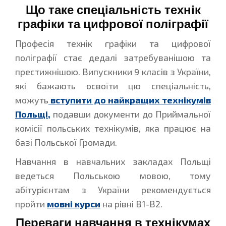
Що таке спеціальність технік
графіки та цифрової поліграфії
Професія технік графіки та цифрової
поліграфії стає дедалі затребуванішою та
престижнішою. Випускники 9 класів з України,
які бажають освоїти цю спеціальність,
можуть
вступити до найкращих технікумів
Польщі,
подавши документи до Приймальної
комісії польських технікумів, яка працює на
базі Польської Громади.
Навчання в навчальних закладах Польщі
ведеться Польською мовою, тому
абітурієнтам з України рекомендується
пройти
мовні курси
на рівні В1-В2.
Переваги навчання в технікумах