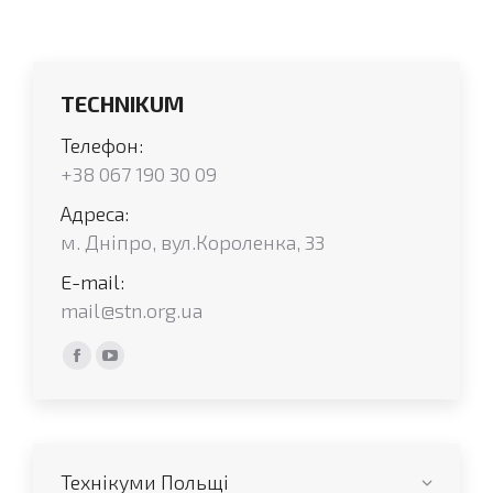
TECHNIKUM
Телефон:
+38 067 190 30 09
Адреса:
м. Дніпро, вул.Короленка, 33
E-mail:
mail@stn.org.ua
Find us on:
Facebook
YouTube
сторінка
сторінка
відкривається
відкривається
у
у
Технікуми Польщі
новому
новому