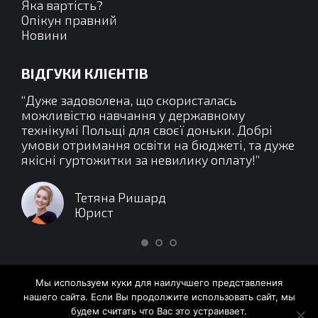
Яка вартість?
Опікун правний
Новини
ВІДГУКИ КЛІЄНТІВ
жній
“Дуже задоволена, що скористалась
“Це
авих
можливістю навчання у державному
зак
ня.
технікумі Польщі для своєї доньки. Добрі
ос
ості
умови отримання освіти на бюджеті, та дуже
зр
якісні гуртожитки за невилику оплату!”
мо
пр
хар
Тетяна Ришард
так
Юрист
Мы используем куки для наилучшего представления
нашего сайта. Если Вы продолжите использовать сайт, мы
будем считать что Вас это устраивает.