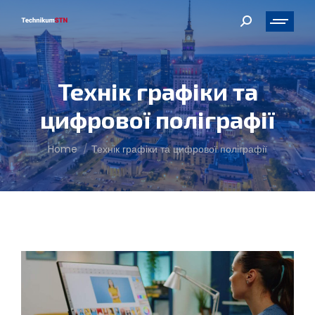
Search:
Технік графіки та
цифрової поліграфії
You are here:
Home
Технік графіки та цифрової поліграфії