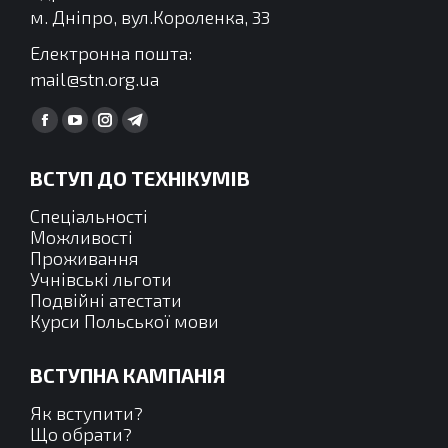
м. Дніпро, вул.Короленка, 33
Електронна пошта:
mail@stn.org.ua
Find us on:
Facebook
YouTube
Instagram
Telegram
сторінка
сторінка
сторінка
сторінка
ВСТУП ДО ТЕХНІКУМІВ
відкривається
відкривається
відкривається
відкривається
у
у
у
у
Спеціальності
новому
новому
новому
новому
Можливості
Проживання
вікні
вікні
вікні
вікні
Учнівські льготи
Подвійні атестати
Курси Польської мови
ВСТУПНА КАМПАНІЯ
Як вступити?
Що обрати?