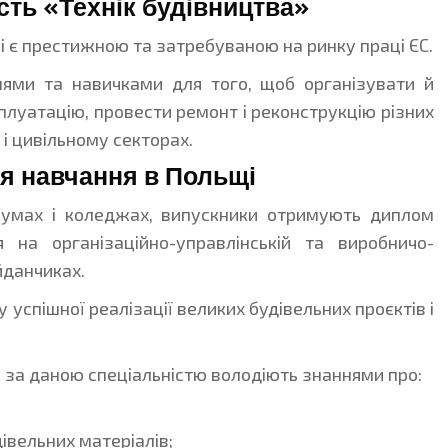
сть «Технік будівництва»
ні є престижною та затребуваною на ринку праці ЄС.
нями та навичками для того, щоб організувати й
плуатацію, провести ремонт і реконструкцію різних
 і цивільному секторах.
ся навчання в Польщі
кумах і коледжах, випускники отримують диплом
ся на організаційно-управлінській та виробничо-
йданчиках.
успішної реалізації великих будівельних проєктів і
 за даною спеціальністю володіють знаннями про:
івельних матеріалів;