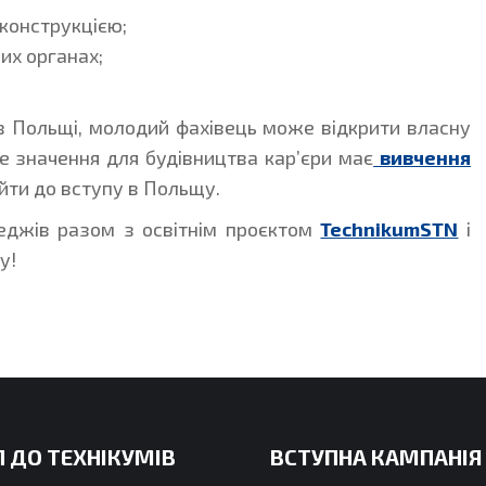
конструкцією;
вих органах;
в Польщі, молодий фахівець може відкрити власну
не значення для будівництва кар’єри має
вивчення
ойти до вступу в Польщу.
леджів разом з освітнім проєктом
TechnikumSTN
і
у!
 ДО ТЕХНІКУМІВ
ВСТУПНА КАМПАНІЯ