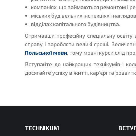
компаніях, що займаються ремонтом і ре
міських будівельних інспекціях і наглядо
відділах капітального будівництва.
Отримавши професійну спеціальну освіту 
справу і заробляти великі гроші. Величез
Польської мови
, тому мовні курси слід пр
Вступайте до найкращих технікумів і ко
досягайте успіху в житті, кар’єрі та розвитк
TECHNIKUM
ВСТУП