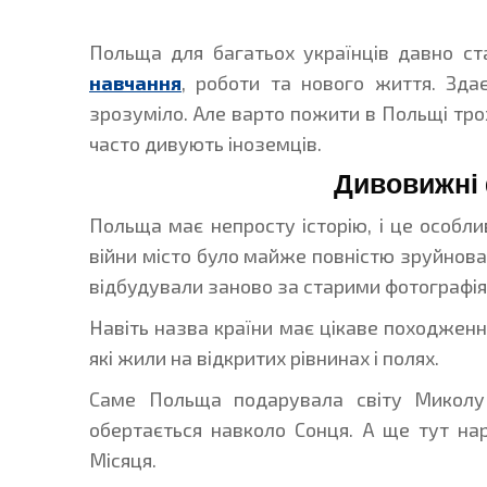
Польща для багатьох українців давно с
навчання
, роботи та нового життя. Зда
зрозуміло. Але варто пожити в Польщі трох
часто дивують іноземців.
Дивовижні 
Польща має непросту історію, і це особлив
війни місто було майже повністю зруйнован
відбудували заново за старими фотографія
Навіть назва країни має цікаве походженн
які жили на відкритих рівнинах і полях.
Саме Польща подарувала світу Миколу
обертається навколо Сонця. А ще тут на
Місяця.