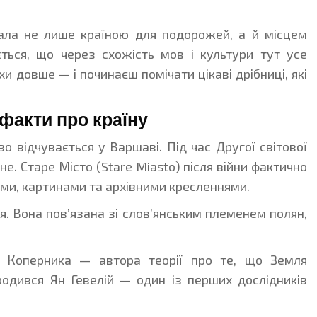
тала не лише країною для подорожей, а й місцем
ється, що через схожість мов і культури тут усе
и довше — і починаєш помічати цікаві дрібниці, які
факти про країну
о відчувається у Варшаві. Під час Другої світової
е. Старе Місто (Stare Miasto) після війни фактично
ми, картинами та архівними кресленнями.
я. Вона пов’язана зі слов’янським племенем полян,
 Коперника — автора теорії про те, що Земля
родився Ян Гевелій — один із перших дослідників