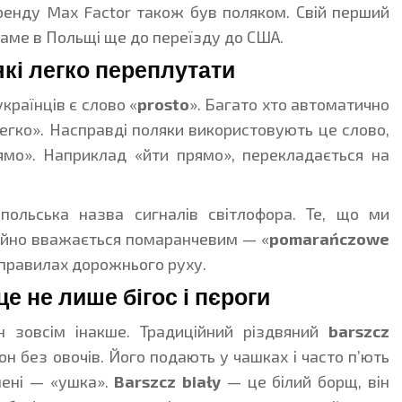
ренду Max Factor також був поляком. Свій перший
аме в Польщі ще до переїзду до США.
які легко переплутати
країнців є слово «
prosto
». Багато хто автоматично
легко». Насправді поляки використовують це слово,
ямо». Наприклад «йти прямо», перекладається на
ольська назва сигналів світлофора. Те, що ми
ійно вважається помаранчевим — «
pomarańczowe
 в правилах дорожнього руху.
е не лише бігос і пєроги
 зовсім інакше. Традиційний різдвяний
barszcz
 без овочів. Його подають у чашках і часто п’ють
мені — «ушка».
Barszcz biały
— це білий борщ, він