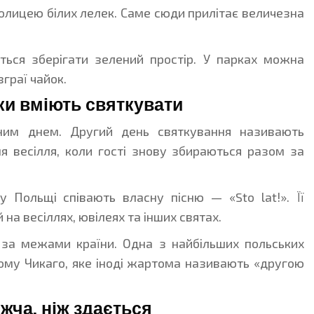
лицею білих лелек. Саме сюди прилітає величезна
ться зберігати зелений простір. У парках можна
зграї чайок.
яки вміють святкувати
дним днем. Другий день святкування називають
я весілля, коли гості знову збираються разом за
у Польщі співають власну пісню — «Sto lat!». Її
на весіллях, ювілеях та інших святах.
 за межами країни. Одна з найбільших польських
кому Чикаго, яке іноді жартома називають «другою
жча, ніж здається