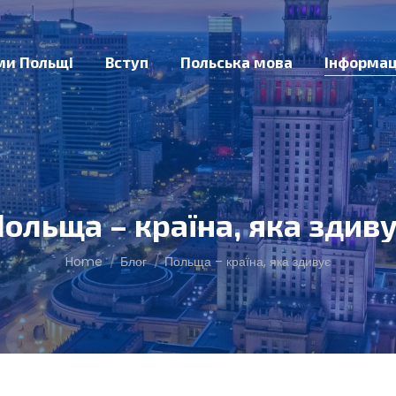
ми Польщі
Вступ
Польська мова
Інформац
ольща – країна, яка здив
You are here:
Home
Блог
Польща – країна, яка здивує