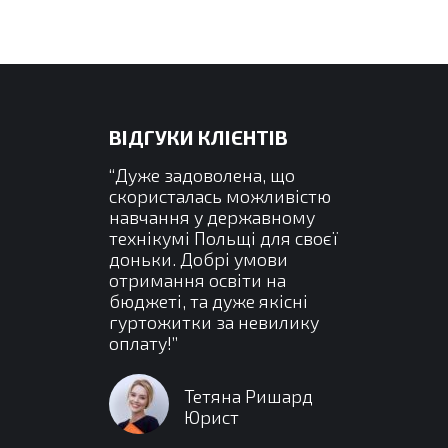
ВІДГУКИ КЛІЄНТІВ
ни навчання
“Дуже задоволена, що
“Це най
пеціальності
скористалась можливістю
мого син
ість цікавих
навчання у державному
навчан
ей справило
технікумі Польщі для своєї
продовжи
о друзів та
доньки. Добрі умови
на бюд
можливості
отримання освіти на
зробити
м с першого
бюджеті, та дуже якісні
академі
гуртожитки за невилику
Безпеч
оплату!”
прийн
прожива
ицький
Дякуємо
івець
Тетяна Ришард
за такі м
Юрист