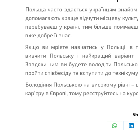
Польща часто здається українцям знайомо
допомагають краще відчути місцеву культур
перебуваєш у країні, тим більше помічаєш
вже добре її знає.
Якщо ви мрієте навчатись у Польщі, в 
вивчити Польську і найкращий варіант 
Завдяки ним ви будете володіти Польсько
пройти співбесіду та вступити до технікум
Володіння Польською на високому рівні – 
кар’єру в Європі, тому реєструйтесь на ку
Sh
Share
Sh