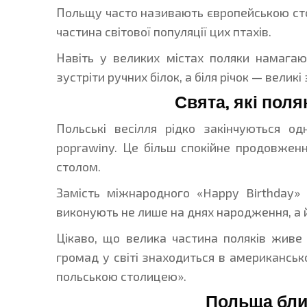
Польщу часто називають європейською сто
частина світової популяції цих птахів.
Навіть у великих містах поляки намагаю
зустріти ручних білок, а біля річок — великі 
Свята, які пол
Польські весілля рідко закінчуються о
poprawiny. Це більш спокійне продовженн
столом.
Замість міжнародного «Happy Birthday» 
виконують не лише на днях народження, а й 
Цікаво, що велика частина поляків живе
громад у світі знаходиться в американсь
польською столицею».
Польща бли