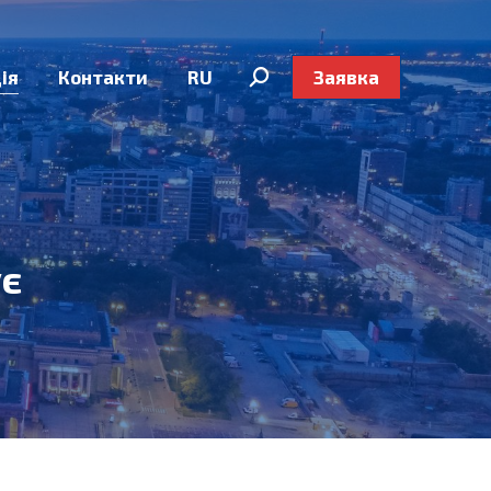
ія
Контакти
RU
Заявка
Search:
ує