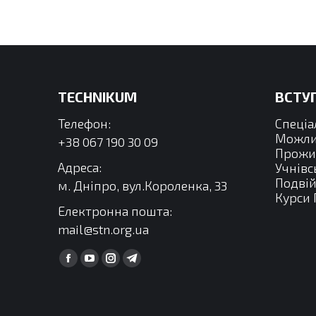
on
on
WhatsApp
Li
TECHNIKUM
ВСТУП
Телефон:
Спеціа
Можли
+38 067 190 30 09
Прожи
Адреса:
Учнівс
Подвій
м. Дніпро, вул.Короленка, 33
Курси 
Електронна пошта:
mail@stn.org.ua
Find us on:
Facebook
YouTube
Instagram
Telegram
сторінка
сторінка
сторінка
сторінка
відкривається
відкривається
відкривається
відкривається