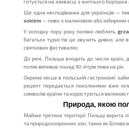
готується на заквасці з житнього борошна 
Ще одна несподіванка для українців — пи
sokiem
— пиво з малиновим або імбирним с
У холодну пору року поляки люблять
grza
багатьох туристів це звучить дивно, але 
святкових фестивалях.
До речі, Польща входить до числа країн, 
поляк випиває понад 90 літрів пива на рік.
Окреме місце в польській гастрономії зай
рецепт передається поколіннями вже кіль
символів країни та користуються великою п
Природа, якою по
Майже третина території Польщі вкрита ліс
та природоохоронних зон, таких як Біловез