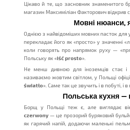
Цікаво й те, що засновник знаменитого б
магазин Максиміліан Факторович відкрив с
Мовні нюанси, 
Однією з найвідоміших мовних пасток для у
перекладає його як «просто» у значенні «
коли говорять про напрямок руху — «пр
Польську як «
iść prosto
».
Не менш дивною для іноземців стає і п
називаємо жовтим світлом, у Польщі офіц
światło
». Саме так це звучить і в побуті, і
Польська кухня — ц
Борщ у Польщі теж є, але виглядає він
czerwony
— це прозорий буряковий бульйон
як гарячий напій, додаючи маленькі пель