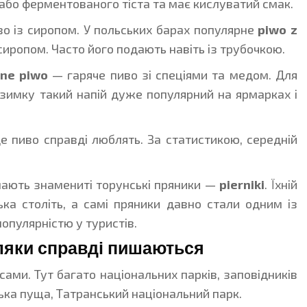
або ферментованого тіста та має кислуватий смак.
во із сиропом. У польських барах популярне
piwo z
иропом. Часто його подають навіть із трубочкою.
ne piwo
— гаряче пиво зі спеціями та медом. Для
взимку такий напій дуже популярний на ярмарках і
де пиво справді люблять. За статистикою, середній
мають знамениті торунські пряники —
pierniki
. Їхній
ка століть, а самі пряники давно стали одним із
опулярністю у туристів.
ляки справді пишаються
ами. Тут багато національних парків, заповідників
ька пуща, Татранський національний парк.