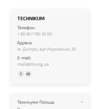
TECHNIKUM
Телефон:
+38 067 190 30 09
Адреса:
м. Дніпро, вул.Короленка, 33
E-mail:
mail@stn.org.ua
Find us on:
Facebook
YouTube
сторінка
сторінка
відкривається
відкривається
у
у
Технікуми Польщі
новому
новому
вікні
вікні