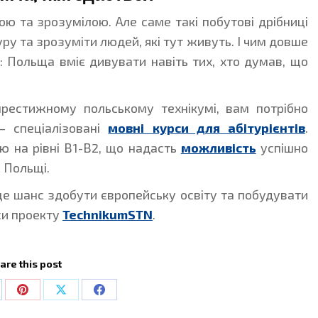
ю та зрозумілою. Але саме такі побутові дрібниці
у та зрозуміти людей, які тут живуть. І чим довше
: Польща вміє дивувати навіть тих, хто думав, що
престижному польському технікумі, вам потрібно
– спеціалізовані
мовні курси для абітурієнтів
.
ю на рівні В1-В2, що надасть
можливість
успішно
у Польщі.
це шанс здобути європейську освіту та побудувати
рси проекту
TechnikumSTN
.
are this post
are
Share
Share
Share