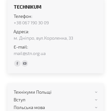
TECHNIKUM
Телефон:
+38 067 190 30 09
Адреса:
м. Дніпро, вул.Короленка, 33
E-mail:
mail@stn.org.ua
Find us on:
Facebook
YouTube
сторінка
сторінка
відкривається
відкривається
у
у
Технікуми Польщі
новому
новому
вікні
вікні
Вступ
Польська мова