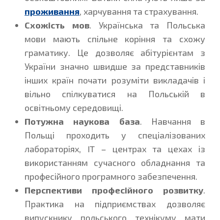
проживання
, харчування та страхування.
Схожість мов
. Українська та Польська
мови мають спільне коріння та схожу
граматику. Це дозволяє абітурієнтам з
України значно швидше за представників
інших країн почати розуміти викладачів і
вільно спілкуватися на Польській в
освітньому середовищі.
Потужна наукова база
. Навчання в
Польщі проходить у спеціалізованих
лабораторіях, IT – центрах та цехах із
використанням сучасного обладнання та
професійного програмного забезпечення.
Перспективи професійного розвитку
.
Практика на підприємствах дозволяє
випускнику польського технікуму мати