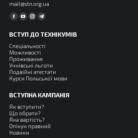
mail@stn.org.ua
Find us on:
Facebook
YouTube
Instagram
Telegram
сторінка
сторінка
сторінка
сторінка
ВСТУП ДО ТЕХНІКУМІВ
відкривається
відкривається
відкривається
відкривається
у
у
у
у
Спеціальності
новому
новому
новому
новому
Можливості
Проживання
вікні
вікні
вікні
вікні
Учнівські льготи
Подвійні атестати
Курси Польської мови
ВСТУПНА КАМПАНІЯ
Як вступити?
Що обрати?
Яка вартість?
Опікун правний
Новини