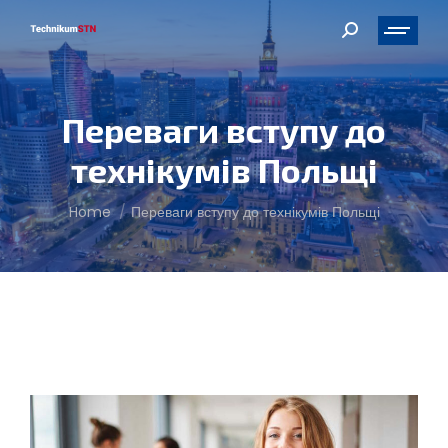
Search:
Переваги вступу до
технікумів Польщі
You are here:
Home
Переваги вступу до технікумів Польщі