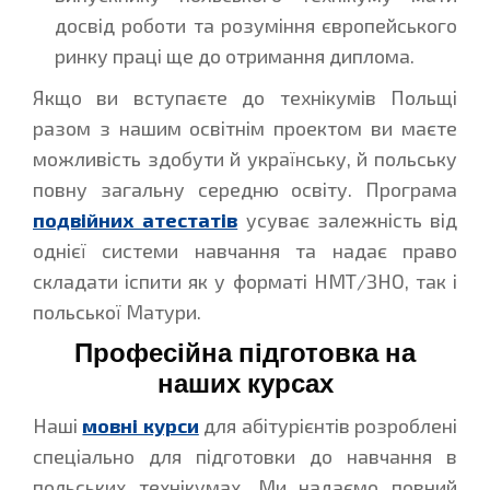
досвід роботи та розуміння європейського
ринку праці ще до отримання диплома.
Якщо ви вступаєте до технікумів Польщі
разом з нашим освітнім проектом ви маєте
можливість здобути й українську, й польську
повну загальну середню освіту. Програма
подвійних атестатів
усуває залежність від
однієї системи навчання та надає право
складати іспити як у форматі НМТ/ЗНО, так і
польської Матури.
Професійна підготовка на
наших курсах
Наші
мовні курси
для абітурієнтів розроблені
спеціально для підготовки до навчання в
польських технікумах. Ми надаємо повний