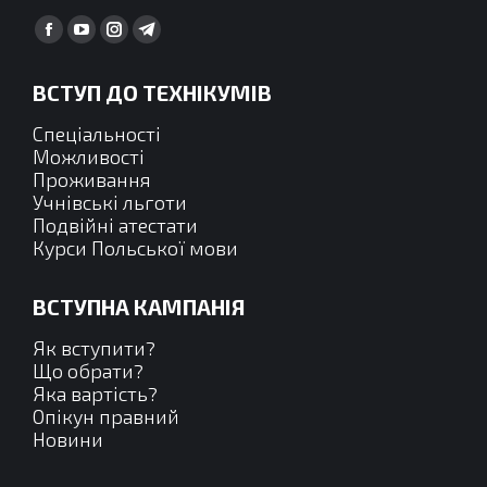
Find us on:
Facebook
YouTube
Instagram
Telegram
сторінка
сторінка
сторінка
сторінка
ВСТУП ДО ТЕХНІКУМІВ
відкривається
відкривається
відкривається
відкривається
у
у
у
у
Спеціальності
новому
новому
новому
новому
Можливості
Проживання
вікні
вікні
вікні
вікні
Учнівські льготи
Подвійні атестати
Курси Польської мови
ВСТУПНА КАМПАНІЯ
Як вступити?
Що обрати?
Яка вартість?
Опікун правний
Новини